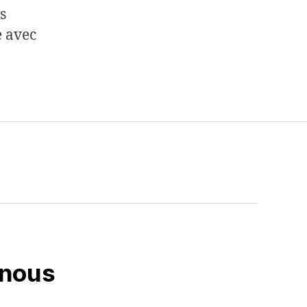
s
e avec
-nous