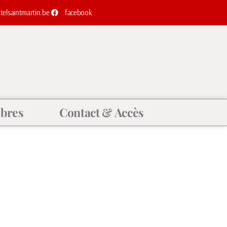
elsaintmartin.be
facebook
bres
Contact & Accès