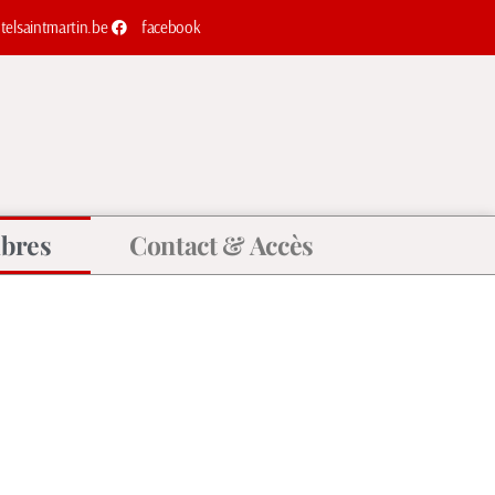
elsaintmartin.be
facebook
bres
Contact & Accès